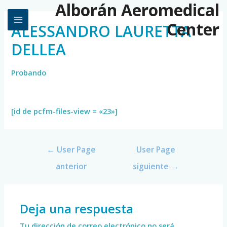
Alborán Aeromedical
Center
ALESSANDRO LAURETTA
DELLEA
Probando
[id de pcfm-files-view = «23»]
←
User Page
User Page
anterior
siguiente
→
Deja una respuesta
Tu dirección de correo electrónico no será