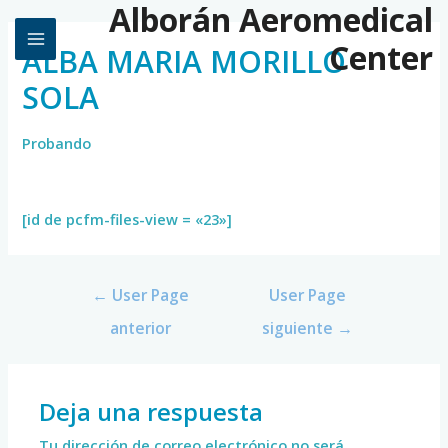
Alborán Aeromedical
Center
ALBA MARIA MORILLO
SOLA
Probando
[id de pcfm-files-view = «23»]
←
User Page
User Page
anterior
siguiente
→
Deja una respuesta
Tu dirección de correo electrónico no será