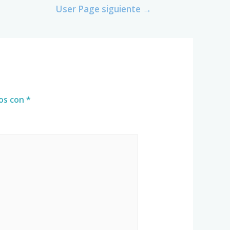
User Page siguiente
→
dos con
*