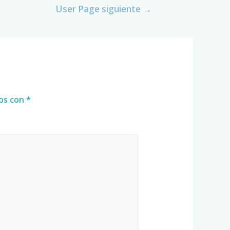
User Page siguiente
→
dos con
*