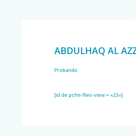
ABDULHAQ AL AZ
Probando
[id de pcfm-files-view = «23»]